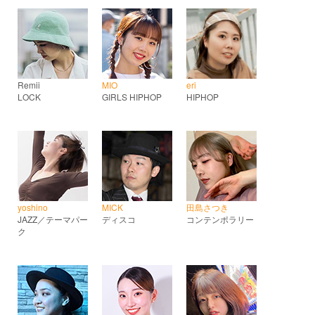
Remii
MIO
eri
LOCK
GIRLS HIPHOP
HIPHOP
yoshino
MICK
田島さつき
JAZZ／テーマパー
ディスコ
コンテンポラリー
ク