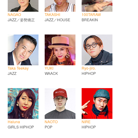
NAGAO
TAKASHI
100TARAW
JAZZ／姿勢矯正
JAZZ／HOUSE
BREAKIN
Taka Teekay
YUKI
Ryo-jiro.
JAZZ
WAACK
HIPHOP
Haluna
NAOTO
NIRE
GIRLS HIPHOP
POP
HIPHOP