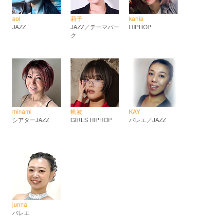
aoi
莉子
kahia
JAZZ
JAZZ／テーマパー
HIPHOP
ク
minami
帆波
KAY
シアターJAZZ
GIRLS HIPHOP
バレエ／JAZZ
junna
バレエ